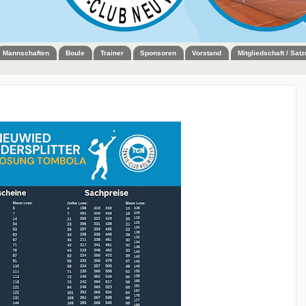
Mannschaften
Boule
Trainer
Sponsoren
Vorstand
Mitgliedschaft / Sat