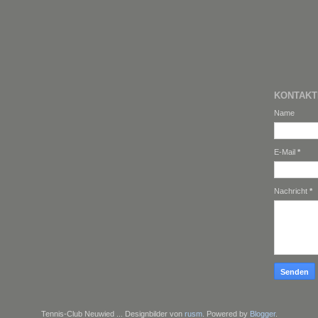
KONTAK
Name
E-Mail
*
Nachricht
*
Tennis-Club Neuwied ... Designbilder von
rusm
. Powered by
Blogger
.