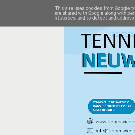
This site uses cookies from Google to 
are shared with Google along with per
statistics, and to detect and address