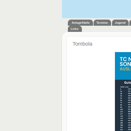
Anlage/Halle
Termine
Jugend
Links
Tombola