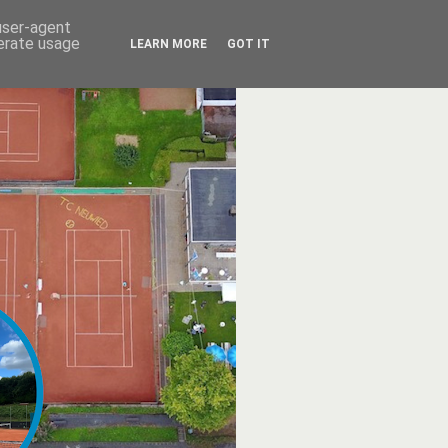
 user-agent
nerate usage
LEARN MORE
GOT IT