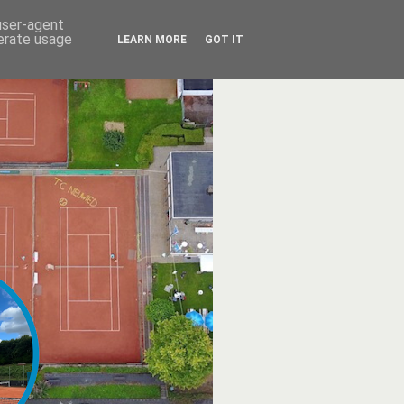
 user-agent
nerate usage
LEARN MORE
GOT IT