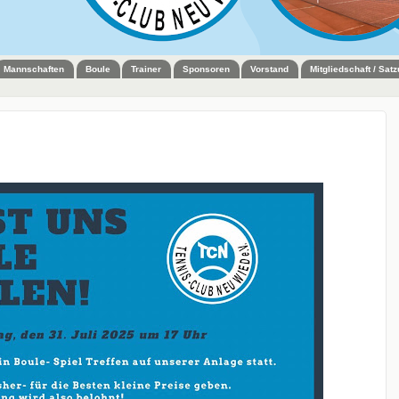
Mannschaften
Boule
Trainer
Sponsoren
Vorstand
Mitgliedschaft / Sat