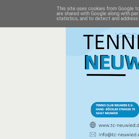
This site uses cookies from Google to 
are shared with Google along with per
statistics, and to detect and address