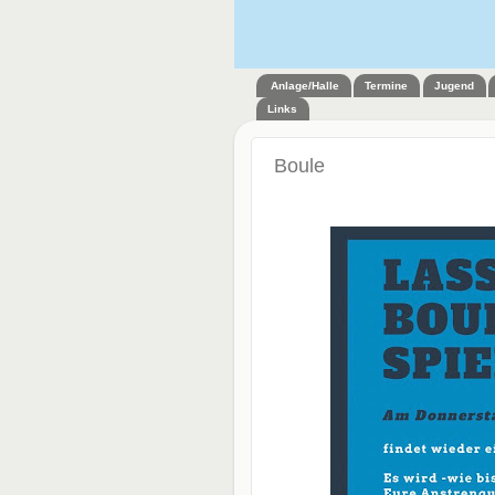
Anlage/Halle
Termine
Jugend
Links
Boule