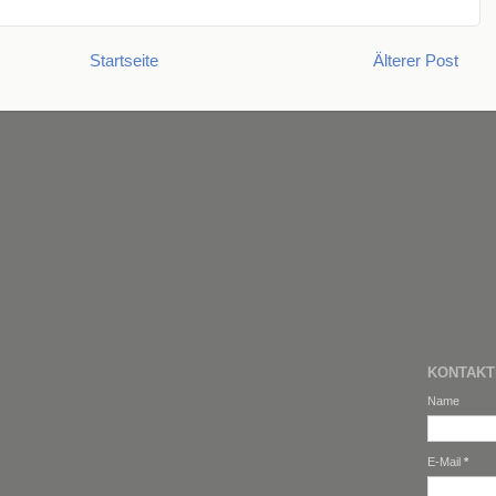
Startseite
Älterer Post
KONTAK
Name
E-Mail
*