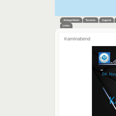
Anlage/Halle
Termine
Jugend
Links
Kaminabend