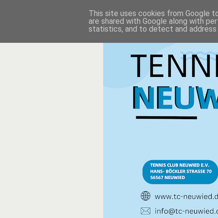
This site uses cookies from Google to 
are shared with Google along with per
statistics, and to detect and address