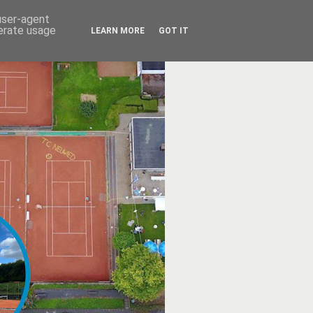
 user-agent
nerate usage
LEARN MORE
GOT IT