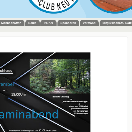
Mannschaften
Boule
Trainer
Sponsoren
Vorstand
Mitgliedschaft / Sat