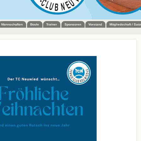
Mannschaften
Boule
Trainer
Sponsoren
Vorstand
Mitgliedschaft / Sat