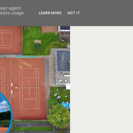
 user-agent
nerate usage
LEARN MORE
GOT IT