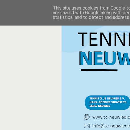
This site uses cookies from Google to 
are shared with Google along with per
statistics, and to detect and address