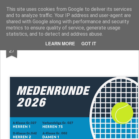
TennisClubNeuwied
This site uses cookies from Google to deliver its services
and to analyze traffic. Your IP address and user-agent are
Pages
shared with Google along with performance and security
metrics to ensure quality of service, generate usage
statistics, and to detect and address abuse.
APR
LEARN MORE
GOT IT
Medenrunde 2026
27