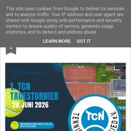
TennisClubNeuwied
This site uses cookies from Google to deliver its services
and to analyze traffic. Your IP address and user-agent are
Pages
shared with Google along with performance and security
metrics to ensure quality of service, generate usage
statistics, and to detect and address abuse.
MAY
LEARN MORE
GOT IT
LK Turnier
4