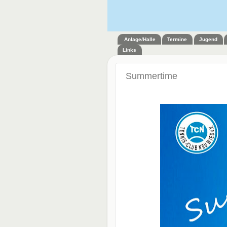
Anlage/Halle
Termine
Jugend
Links
Summertime