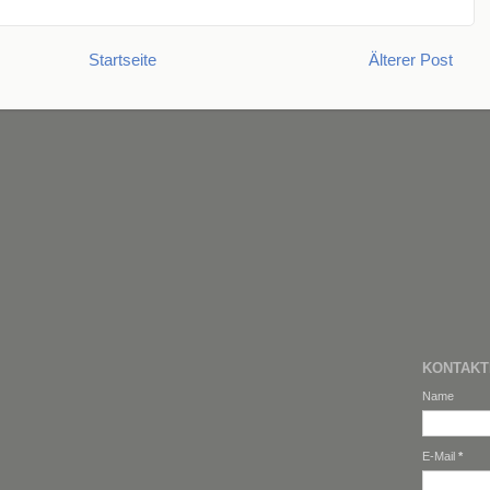
Startseite
Älterer Post
KONTAK
Name
E-Mail
*