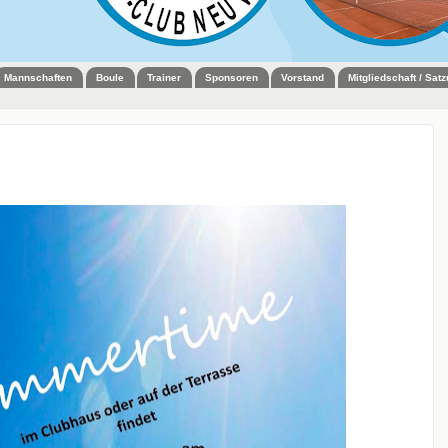
Mannschaften
Boule
Trainer
Sponsoren
Vorstand
Mitgliedschaft / Sat