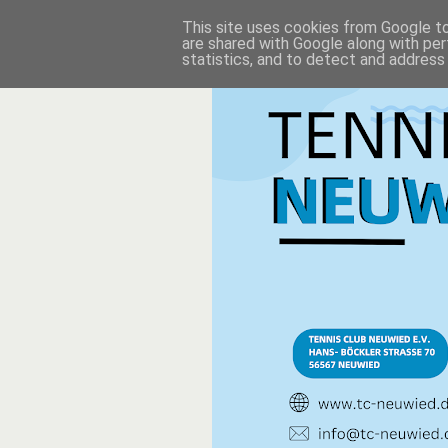
This site uses cookies from Google to 
are shared with Google along with per
statistics, and to detect and address