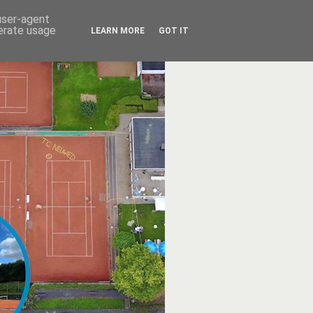
 user-agent
nerate usage
LEARN MORE
GOT IT