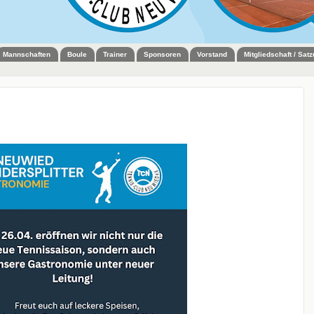
Mannschaften
Boule
Trainer
Sponsoren
Vorstand
Mitgliedschaft / Sat