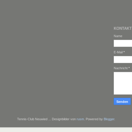
KONTAK
Name
E-Mail
*
Nachricht
*
Tennis-Club Neuwied ... Designbilder von
rusm
. Powered by
Blogger
.