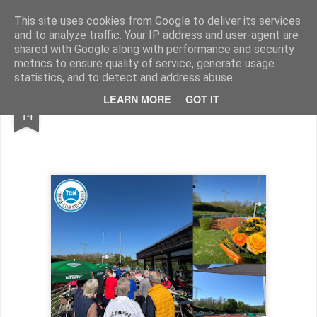
TennisClubNeuwied
This site uses cookies from Google to deliver its services
and to analyze traffic. Your IP address and user-agent are
Pages
shared with Google along with performance and security
metrics to ensure quality of service, generate usage
statistics, and to detect and address abuse.
MAY
LEARN MORE
GOT IT
Saisoneröffnung
14